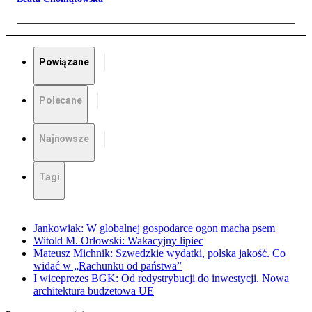
Powiązane
Polecane
Najnowsze
Tagi
Jankowiak: W globalnej gospodarce ogon macha psem
Witold M. Orłowski: Wakacyjny lipiec
Mateusz Michnik: Szwedzkie wydatki, polska jakość. Co
widać w „Rachunku od państwa”
I wiceprezes BGK: Od redystrybucji do inwestycji. Nowa
architektura budżetowa UE