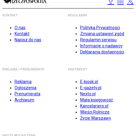
KONTAKT
REGULAMIN
O nas
Polityka Prywatności
Kontakt
Zmiana ustawień zgód
Napisz do nas
Regulamin serwisu
Informacje o nadawcy
Deklaracja dostępności
REKLAMA I PRENUMERATA
PARTNERZY
Reklama
E-kiosk.pl
Ogłoszenia
E-gazety.pl
Prenumerata
Nexto.pl
Archiwum
Mała księgowość
Kancelarierp.pl
Wieści Rolnicze
Życie Warszawy
NASZE WYDARZENIA