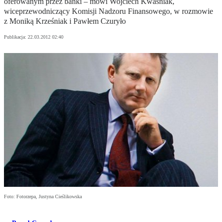
oferowanym przez banki – mówi Wojciech Kwaśniak,
wiceprzewodniczący Komisji Nadzoru Finansowego, w rozmowie
z Moniką Krześniak i Pawłem Czuryło
Publikacja:
22.03.2012 02:40
Foto: Fotorzepa, Justyna Cieślikowska