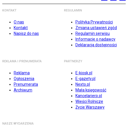
KONTAKT
REGULAMIN
O nas
Polityka Prywatności
Kontakt
Zmiana ustawień zgód
Napisz do nas
Regulamin serwisu
Informacje o nadawcy
Deklaracja dostępności
REKLAMA I PRENUMERATA
PARTNERZY
Reklama
E-kiosk.pl
Ogłoszenia
E-gazety.pl
Prenumerata
Nexto.pl
Archiwum
Mała księgowość
Kancelarierp.pl
Wieści Rolnicze
Życie Warszawy
NASZE WYDARZENIA