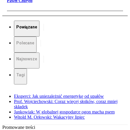
Paweł Czuryło
Powiązane
Polecane
Najnowsze
Tagi
Eksperci: Jak uniezależnić energetykę od upałów
Prof. Wojciechowski: Coraz więcej słoików, coraz mniej
składek
Jankowiak: W globalnej gospodarce ogon macha psem
Witold M. Orłowski: Wakacyjny lipiec
Promowane treści