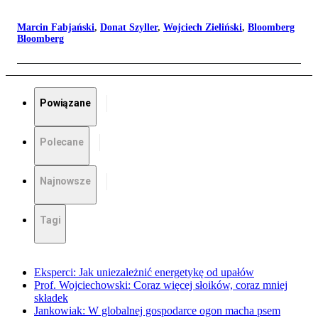
Marcin Fabjański
,
Donat Szyller
,
Wojciech Zieliński
,
Bloomberg
Bloomberg
Powiązane
Polecane
Najnowsze
Tagi
Eksperci: Jak uniezależnić energetykę od upałów
Prof. Wojciechowski: Coraz więcej słoików, coraz mniej
składek
Jankowiak: W globalnej gospodarce ogon macha psem