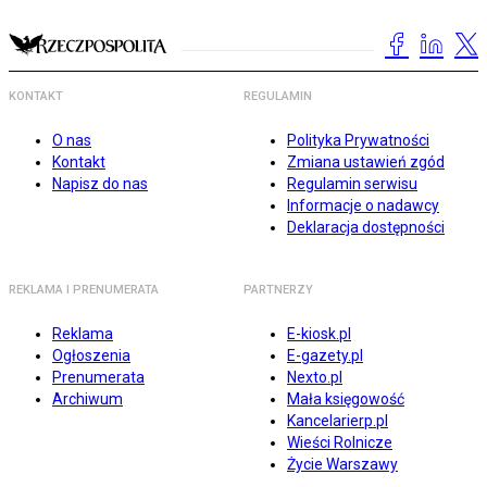
KONTAKT
REGULAMIN
O nas
Polityka Prywatności
Kontakt
Zmiana ustawień zgód
Napisz do nas
Regulamin serwisu
Informacje o nadawcy
Deklaracja dostępności
REKLAMA I PRENUMERATA
PARTNERZY
Reklama
E-kiosk.pl
Ogłoszenia
E-gazety.pl
Prenumerata
Nexto.pl
Archiwum
Mała księgowość
Kancelarierp.pl
Wieści Rolnicze
Życie Warszawy