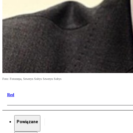
Foto: Fotorzepa, Seweryn Sołtys Seweryn Sołtys
Red
Powiązane