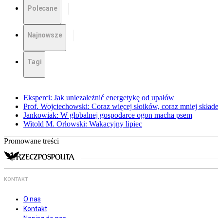
Polecane
Najnowsze
Tagi
Eksperci: Jak uniezależnić energetykę od upałów
Prof. Wojciechowski: Coraz więcej słoików, coraz mniej skład
Jankowiak: W globalnej gospodarce ogon macha psem
Witold M. Orłowski: Wakacyjny lipiec
Promowane treści
KONTAKT
O nas
Kontakt