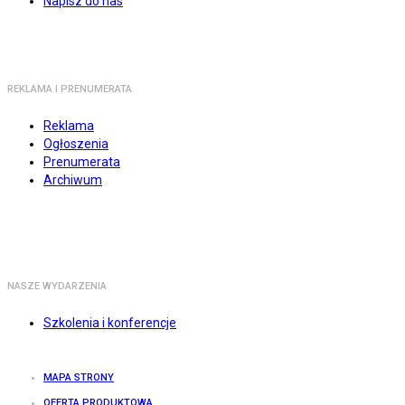
Napisz do nas
REKLAMA I PRENUMERATA
Reklama
Ogłoszenia
Prenumerata
Archiwum
NASZE WYDARZENIA
Szkolenia i konferencje
MAPA STRONY
OFERTA PRODUKTOWA