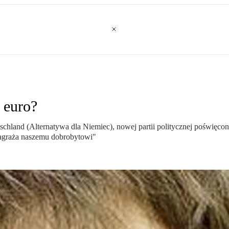
 euro?
eutschland (Alternatywa dla Niemiec), nowej partii politycznej pośw
zagraża naszemu dobrobytowi"