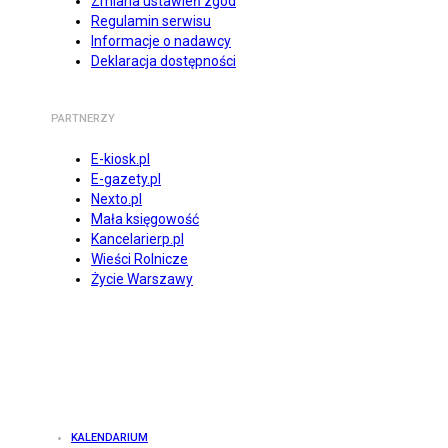
Zmiana ustawień zgód
Regulamin serwisu
Informacje o nadawcy
Deklaracja dostępności
PARTNERZY
E-kiosk.pl
E-gazety.pl
Nexto.pl
Mała księgowość
Kancelarierp.pl
Wieści Rolnicze
Życie Warszawy
KALENDARIUM