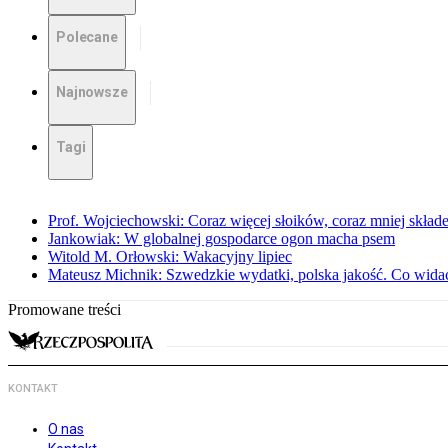
Polecane
Najnowsze
Tagi
Prof. Wojciechowski: Coraz więcej słoików, coraz mniej skład
Jankowiak: W globalnej gospodarce ogon macha psem
Witold M. Orłowski: Wakacyjny lipiec
Mateusz Michnik: Szwedzkie wydatki, polska jakość. Co wid
Promowane treści
KONTAKT
O nas