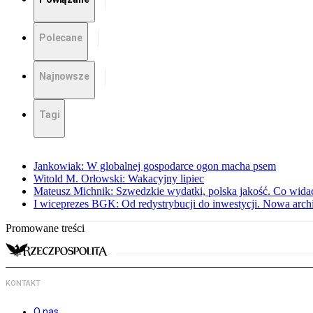
Polecane
Najnowsze
Tagi
Jankowiak: W globalnej gospodarce ogon macha psem
Witold M. Orłowski: Wakacyjny lipiec
Mateusz Michnik: Szwedzkie wydatki, polska jakość. Co wid
I wiceprezes BGK: Od redystrybucji do inwestycji. Nowa arc
Promowane treści
KONTAKT
O nas