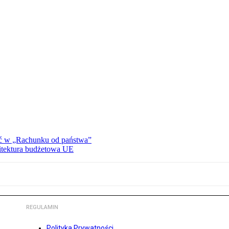
ać w „Rachunku od państwa”
hitektura budżetowa UE
REGULAMIN
Polityka Prywatności