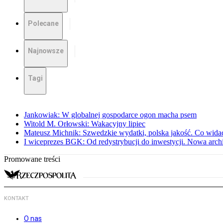
Polecane
Najnowsze
Tagi
Jankowiak: W globalnej gospodarce ogon macha psem
Witold M. Orłowski: Wakacyjny lipiec
Mateusz Michnik: Szwedzkie wydatki, polska jakość. Co wid
I wiceprezes BGK: Od redystrybucji do inwestycji. Nowa arc
Promowane treści
KONTAKT
O nas