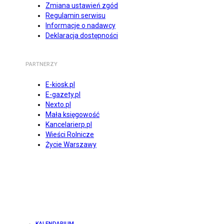
Zmiana ustawień zgód
Regulamin serwisu
Informacje o nadawcy
Deklaracja dostępności
PARTNERZY
E-kiosk.pl
E-gazety.pl
Nexto.pl
Mała księgowość
Kancelarierp.pl
Wieści Rolnicze
Życie Warszawy
KALENDARIUM