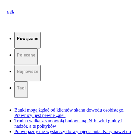
dgk
Powiązane
Polecane
Najnowsze
Tagi
Banki mogą żądać od klientów skanu dowodu osobistego.
Prawnicy: jest pewne „ale”
Trudna walka z samowolą budowlaną. NIK wini gminy i
nadzór, a te polityków
Prawo jazdy nie wystarczy do wynajęcia auta. Kary nawet do