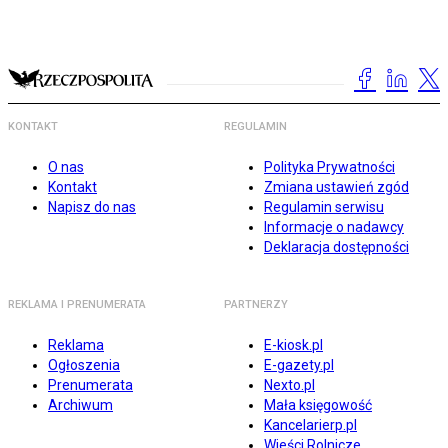
KONTAKT
REGULAMIN
O nas
Polityka Prywatności
Kontakt
Zmiana ustawień zgód
Napisz do nas
Regulamin serwisu
Informacje o nadawcy
Deklaracja dostępności
REKLAMA I PRENUMERATA
PARTNERZY
Reklama
E-kiosk.pl
Ogłoszenia
E-gazety.pl
Prenumerata
Nexto.pl
Archiwum
Mała księgowość
Kancelarierp.pl
Wieści Rolnicze