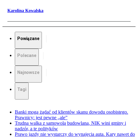
Karolina Kowalska
Powiązane
Polecane
Najnowsze
Tagi
Banki mogą żądać od klientów skanu dowodu osobistego.
Prawnicy: jest pewne „ale”
Trudna walka z samowolą budowlaną. NIK wini gminy i
nadzór, a te polityków
Prawo jazdy nie wystarczy do wynajęcia auta. Kary nawet do