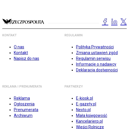
KONTAKT
REGULAMIN
O nas
Polityka Prywatności
Kontakt
Zmiana ustawień zgód
Napisz do nas
Regulamin serwisu
Informacje o nadawcy
Deklaracja dostępności
REKLAMA I PRENUMERATA
PARTNERZY
Reklama
E-kiosk.pl
Ogłoszenia
E-gazety.pl
Prenumerata
Nexto.pl
Archiwum
Mała księgowość
Kancelarierp.pl
Wieści Rolnicze