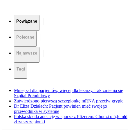
Powiązane
Polecane
Najnowsze
Tagi
Mniej sal dla pacjentów, więcej dla lekarzy. Tak zmienia się
Szpital Południowy
Zatwierdzono pierwszą szczepionkę mRNA przeciw grypie
Dr Eliza Działach: Pacjent powinien mieć swojego
przewodnika w systemie
Polska składa apelację w sporze z Pfizerem. Chodzi o 5,6 mld
zł za szczepionki