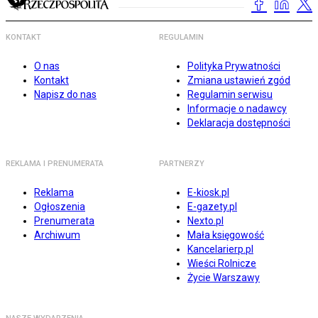
KONTAKT
REGULAMIN
O nas
Polityka Prywatności
Kontakt
Zmiana ustawień zgód
Napisz do nas
Regulamin serwisu
Informacje o nadawcy
Deklaracja dostępności
REKLAMA I PRENUMERATA
PARTNERZY
Reklama
E-kiosk.pl
Ogłoszenia
E-gazety.pl
Prenumerata
Nexto.pl
Archiwum
Mała księgowość
Kancelarierp.pl
Wieści Rolnicze
Życie Warszawy