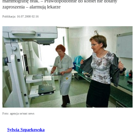
mammografię brak. – Prawdopodobnie do kobiet nie dotarły
zaproszenia – alarmują lekarze
Publikacja:
16.07.2008 02:16
Foto: agencja se/east news
Sylwia Szparkowska