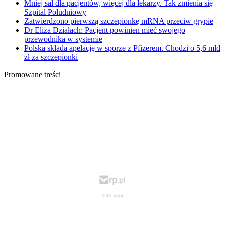
Mniej sal dla pacjentów, więcej dla lekarzy. Tak zmienia się
Szpital Południowy
Zatwierdzono pierwszą szczepionkę mRNA przeciw grypie
Dr Eliza Działach: Pacjent powinien mieć swojego
przewodnika w systemie
Polska składa apelację w sporze z Pfizerem. Chodzi o 5,6 mld
zł za szczepionki
Promowane treści