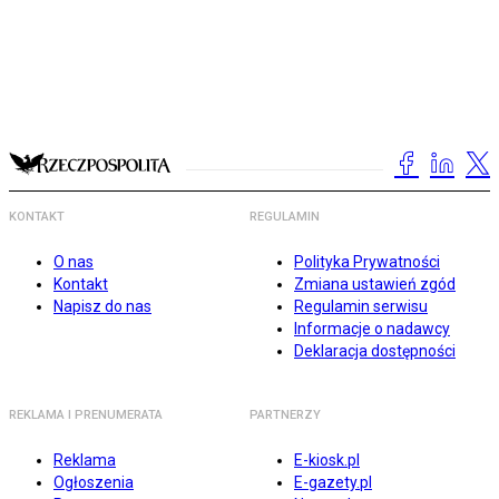
KONTAKT
REGULAMIN
O nas
Polityka Prywatności
Kontakt
Zmiana ustawień zgód
Napisz do nas
Regulamin serwisu
Informacje o nadawcy
Deklaracja dostępności
REKLAMA I PRENUMERATA
PARTNERZY
Reklama
E-kiosk.pl
Ogłoszenia
E-gazety.pl