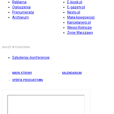
Reklama
E-kiosk.pl
Ogłoszenia
E-gazety.pl
Prenumerata
Nexto.pl
Archiwum
Mała księgowość
Kancelarierp.pl
Wieści Rolnicze
Życie Warszawy
NASZE WYDARZENIA
Szkolenia i konferencje
MAPA STRONY
KALENDARIUM
OFERTA PRODUKTOWA