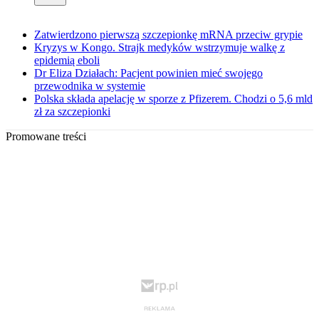
Zatwierdzono pierwszą szczepionkę mRNA przeciw grypie
Kryzys w Kongo. Strajk medyków wstrzymuje walkę z
epidemią eboli
Dr Eliza Działach: Pacjent powinien mieć swojego
przewodnika w systemie
Polska składa apelację w sporze z Pfizerem. Chodzi o 5,6 mld
zł za szczepionki
Promowane treści