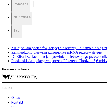
Polecane
Najnowsze
Tagi
Mniej sal dla pacjentów, więcej dla lekarzy. Tak zmienia się S
Zatwierdzono pierwszą szczepionkę mRNA przeciw grypie
Dr Eliza Działach: Pacjent powinien mieć swojego przewodnik
Polska składa apelację w sporze z Pfizerem. Chodzi o 5,6 mld z
Promowane treści
KONTAKT
O nas
Kontakt