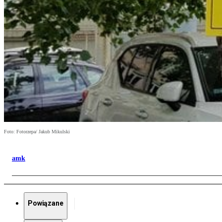
Foto: Fotorzepa/ Jakub Mikulski
amk
Powiązane