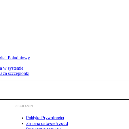
zpital Południowy
a w systemie
ł za szczepionki
REGULAMIN
Polityka Prywatności
Zmiana ustawień zgód