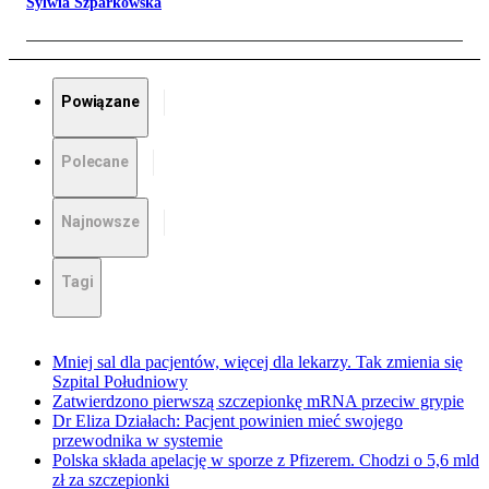
Sylwia Szparkowska
Powiązane
Polecane
Najnowsze
Tagi
Mniej sal dla pacjentów, więcej dla lekarzy. Tak zmienia się
Szpital Południowy
Zatwierdzono pierwszą szczepionkę mRNA przeciw grypie
Dr Eliza Działach: Pacjent powinien mieć swojego
przewodnika w systemie
Polska składa apelację w sporze z Pfizerem. Chodzi o 5,6 mld
zł za szczepionki