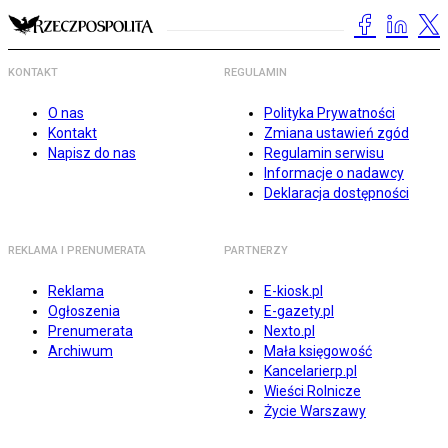
KONTAKT
REGULAMIN
O nas
Polityka Prywatności
Kontakt
Zmiana ustawień zgód
Napisz do nas
Regulamin serwisu
Informacje o nadawcy
Deklaracja dostępności
REKLAMA I PRENUMERATA
PARTNERZY
Reklama
E-kiosk.pl
Ogłoszenia
E-gazety.pl
Prenumerata
Nexto.pl
Archiwum
Mała księgowość
Kancelarierp.pl
Wieści Rolnicze
Życie Warszawy