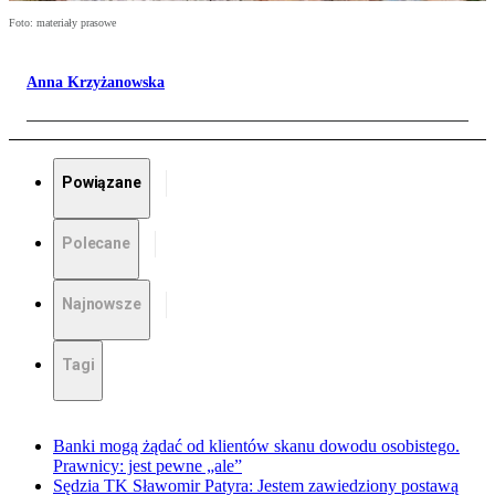
Foto: materiały prasowe
Anna Krzyżanowska
Powiązane
Polecane
Najnowsze
Tagi
Banki mogą żądać od klientów skanu dowodu osobistego.
Prawnicy: jest pewne „ale”
Sędzia TK Sławomir Patyra: Jestem zawiedziony postawą