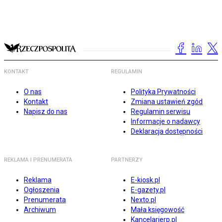
KONTAKT
REGULAMIN
O nas
Polityka Prywatności
Kontakt
Zmiana ustawień zgód
Napisz do nas
Regulamin serwisu
Informacje o nadawcy
Deklaracja dostępności
REKLAMA I PRENUMERATA
PARTNERZY
Reklama
E-kiosk.pl
Ogłoszenia
E-gazety.pl
Prenumerata
Nexto.pl
Archiwum
Mała księgowość
Kancelarierp.pl