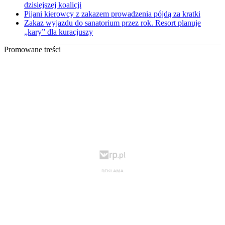
dzisiejszej koalicji
Pijani kierowcy z zakazem prowadzenia pójdą za kratki
Zakaz wyjazdu do sanatorium przez rok. Resort planuje
„kary” dla kuracjuszy
Promowane treści