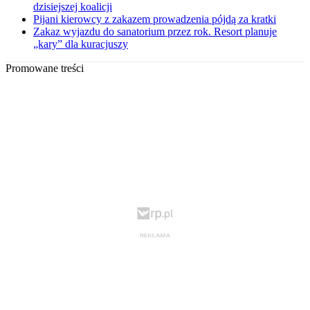
dzisiejszej koalicji
Pijani kierowcy z zakazem prowadzenia pójdą za kratki
Zakaz wyjazdu do sanatorium przez rok. Resort planuje
„kary” dla kuracjuszy
Promowane treści