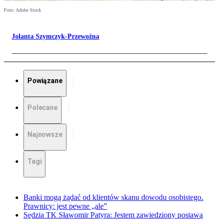
Foto: Adobe Stock
Jolanta Szymczyk-Przewoźna
Powiązane
Polecane
Najnowsze
Tagi
Banki mogą żądać od klientów skanu dowodu osobistego.
Prawnicy: jest pewne „ale”
Sędzia TK Sławomir Patyra: Jestem zawiedziony postawą