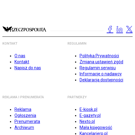
KONTAKT
REGULAMIN
O nas
Polityka Prywatności
Kontakt
Zmiana ustawień zgód
Napisz do nas
Regulamin serwisu
Informacje o nadawcy
Deklaracja dostępności
REKLAMA I PRENUMERATA
PARTNERZY
Reklama
E-kiosk.pl
Ogłoszenia
E-gazety.pl
Prenumerata
Nexto.pl
Archiwum
Mała księgowość
Kancelarierp.pl