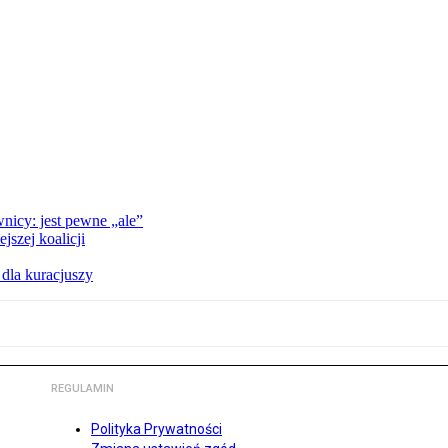
nicy: jest pewne „ale”
szej koalicji
 dla kuracjuszy
REGULAMIN
Polityka Prywatności