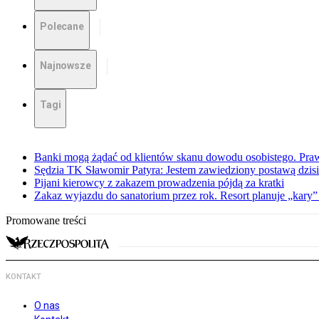
Polecane
Najnowsze
Tagi
Banki mogą żądać od klientów skanu dowodu osobistego. Praw
Sędzia TK Sławomir Patyra: Jestem zawiedziony postawą dzisiej
Pijani kierowcy z zakazem prowadzenia pójdą za kratki
Zakaz wyjazdu do sanatorium przez rok. Resort planuje „kary”
Promowane treści
KONTAKT
O nas