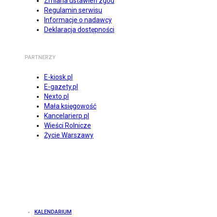
Zmiana ustawień zgód
Regulamin serwisu
Informacje o nadawcy
Deklaracja dostępności
PARTNERZY
E-kiosk.pl
E-gazety.pl
Nexto.pl
Mała księgowość
Kancelarierp.pl
Wieści Rolnicze
Życie Warszawy
KALENDARIUM