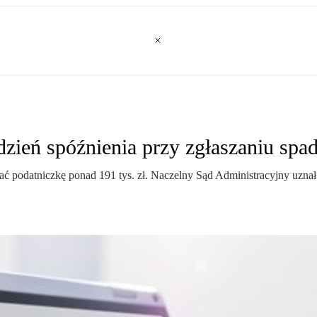
 dzień spóźnienia przy zgłaszaniu spa
ć podatniczkę ponad 191 tys. zł. Naczelny Sąd Administracyjny uzna