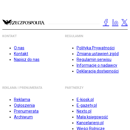
KONTAKT
REGULAMIN
O nas
Polityka Prywatności
Kontakt
Zmiana ustawień zgód
Napisz do nas
Regulamin serwisu
Informacje o nadawcy
Deklaracja dostępności
REKLAMA I PRENUMERATA
PARTNERZY
Reklama
E-kiosk.pl
Ogłoszenia
E-gazety.pl
Prenumerata
Nexto.pl
Archiwum
Mała księgowość
Kancelarierp.pl
Wieści Rolnicze