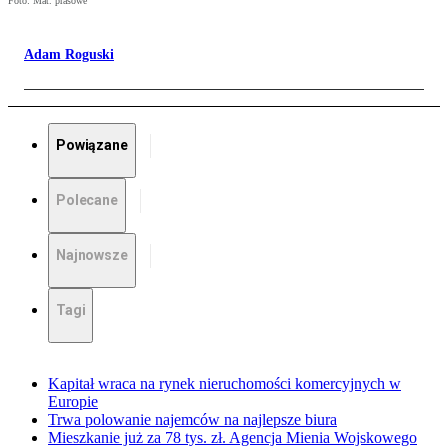
Foto: Mat. prasowe
Adam Roguski
Powiązane
Polecane
Najnowsze
Tagi
Kapitał wraca na rynek nieruchomości komercyjnych w
Europie
Trwa polowanie najemców na najlepsze biura
Mieszkanie już za 78 tys. zł. Agencja Mienia Wojskowego