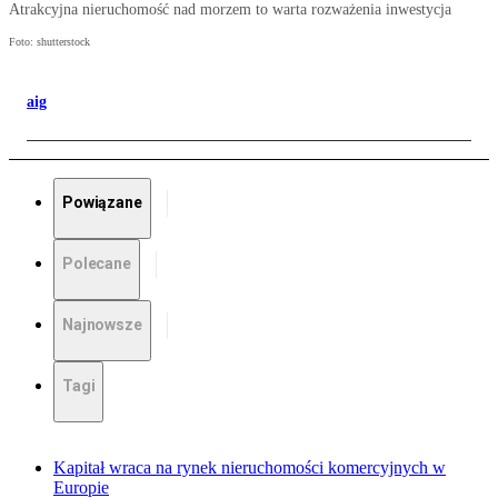
Atrakcyjna nieruchomość nad morzem to warta rozważenia inwestycja
Foto: shutterstock
aig
Powiązane
Polecane
Najnowsze
Tagi
Kapitał wraca na rynek nieruchomości komercyjnych w
Europie