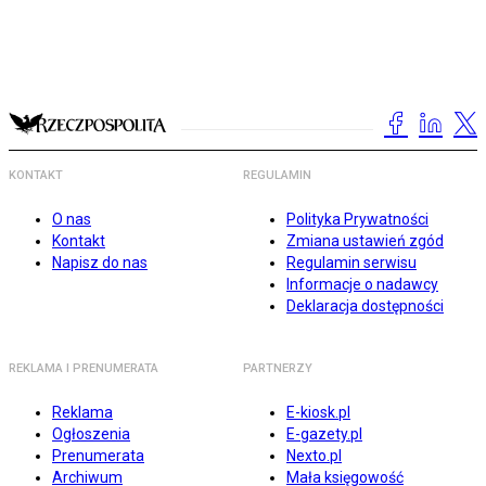
KONTAKT
REGULAMIN
O nas
Polityka Prywatności
Kontakt
Zmiana ustawień zgód
Napisz do nas
Regulamin serwisu
Informacje o nadawcy
Deklaracja dostępności
REKLAMA I PRENUMERATA
PARTNERZY
Reklama
E-kiosk.pl
Ogłoszenia
E-gazety.pl
Prenumerata
Nexto.pl
Archiwum
Mała księgowość