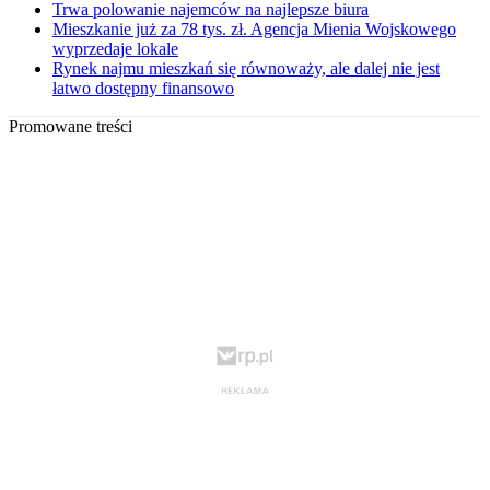
Trwa polowanie najemców na najlepsze biura
Mieszkanie już za 78 tys. zł. Agencja Mienia Wojskowego
wyprzedaje lokale
Rynek najmu mieszkań się równoważy, ale dalej nie jest
łatwo dostępny finansowo
Promowane treści