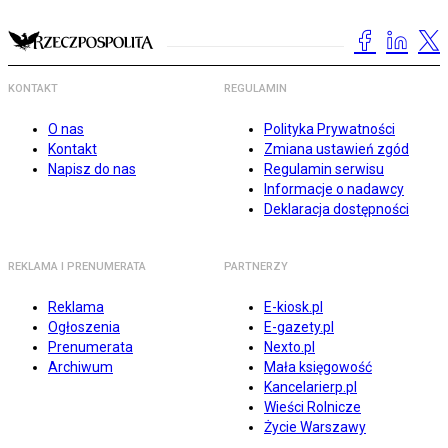
KONTAKT
REGULAMIN
O nas
Polityka Prywatności
Kontakt
Zmiana ustawień zgód
Napisz do nas
Regulamin serwisu
Informacje o nadawcy
Deklaracja dostępności
REKLAMA I PRENUMERATA
PARTNERZY
Reklama
E-kiosk.pl
Ogłoszenia
E-gazety.pl
Prenumerata
Nexto.pl
Archiwum
Mała księgowość
Kancelarierp.pl
Wieści Rolnicze
Życie Warszawy