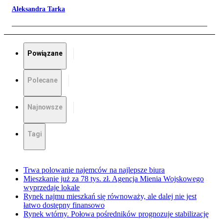
Aleksandra Tarka
Powiązane
Polecane
Najnowsze
Tagi
Trwa polowanie najemców na najlepsze biura
Mieszkanie już za 78 tys. zł. Agencja Mienia Wojskowego
wyprzedaje lokale
Rynek najmu mieszkań się równoważy, ale dalej nie jest
łatwo dostępny finansowo
Rynek wtórny. Połowa pośredników prognozuje stabilizację