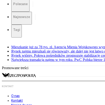
Polecane
Najnowsze
Tagi
Mieszkanie już za 78 tys. zł. Agencja Mienia Wojskowego wyp
Rynek najmu mieszkań się równoważy, ale dalej nie jest łatwo
Rynek wtórny. Połowa pośredników prognozuje stabilizację c
Największa transakcja najmu w tym roku. PwC Polska bierze 1
Promowane treści
KONTAKT
O nas
Kontakt