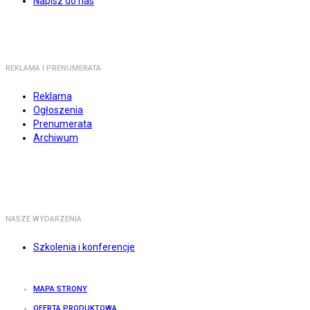
Napisz do nas
REKLAMA I PRENUMERATA
Reklama
Ogłoszenia
Prenumerata
Archiwum
NASZE WYDARZENIA
Szkolenia i konferencje
MAPA STRONY
OFERTA PRODUKTOWA