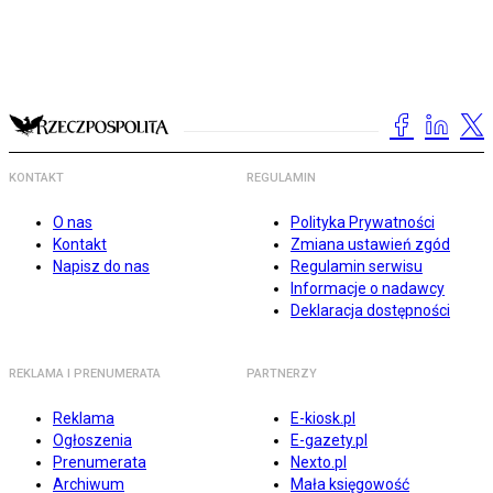
KONTAKT
REGULAMIN
O nas
Polityka Prywatności
Kontakt
Zmiana ustawień zgód
Napisz do nas
Regulamin serwisu
Informacje o nadawcy
Deklaracja dostępności
REKLAMA I PRENUMERATA
PARTNERZY
Reklama
E-kiosk.pl
Ogłoszenia
E-gazety.pl
Prenumerata
Nexto.pl
Archiwum
Mała księgowość