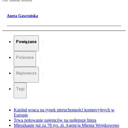
Foto: Materiały Inwestora
Aneta Gawrońska
Powiązane
Polecane
Najnowsze
Tagi
Kapitał wraca na rynek nieruchomości komercyjnych w
Europie
Trwa polowanie najemców na najlepsze biura
Mieszkanie już za 78 tys. zł. Agencja Mienia Wojskowego