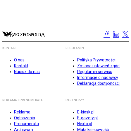
KONTAKT
REGULAMIN
O nas
Polityka Prywatności
Kontakt
Zmiana ustawień zgód
Napisz do nas
Regulamin serwisu
Informacje o nadawcy
Deklaracja dostępności
REKLAMA I PRENUMERATA
PARTNERZY
Reklama
E-kiosk.pl
Ogłoszenia
E-gazety.pl
Prenumerata
Nexto.pl
Archiwum
Mała księgowość