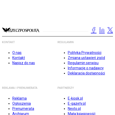
KONTAKT
REGULAMIN
O nas
Polityka Prywatności
Kontakt
Zmiana ustawień zgód
Napisz do nas
Regulamin serwisu
Informacje o nadawcy
Deklaracja dostępności
REKLAMA I PRENUMERATA
PARTNERZY
Reklama
E-kiosk.pl
Ogłoszenia
E-gazety.pl
Prenumerata
Nexto.pl
Archiwum
Mała księgowość