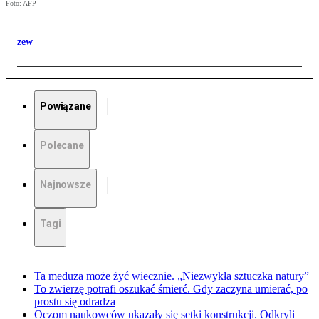
Foto: AFP
zew
Powiązane
Polecane
Najnowsze
Tagi
Ta meduza może żyć wiecznie. „Niezwykła sztuczka natury”
To zwierzę potrafi oszukać śmierć. Gdy zaczyna umierać, po
prostu się odradza
Oczom naukowców ukazały się setki konstrukcji. Odkryli