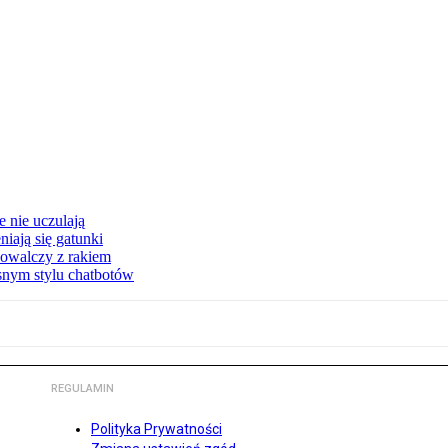
 nie uczulają
iają się gatunki
owalczy z rakiem
asnym stylu chatbotów
REGULAMIN
Polityka Prywatności