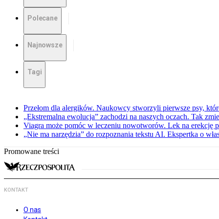
Polecane
Najnowsze
Tagi
Przełom dla alergików. Naukowcy stworzyli pierwsze psy, które
„Ekstremalna ewolucja” zachodzi na naszych oczach. Tak zmien
Viagra może pomóc w leczeniu nowotworów. Lek na erekcję p
„Nie ma narzędzia” do rozpoznania tekstu AI. Ekspertka o wł
Promowane treści
KONTAKT
O nas