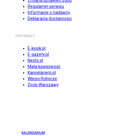
Zmiana ustawień zgód
Regulamin serwisu
Informacje o nadawcy
Deklaracja dostępności
PARTNERZY
E-kiosk.pl
E-gazety.pl
Nexto.pl
Mała księgowość
Kancelarierp.pl
Wieści Rolnicze
Życie Warszawy
KALENDARIUM