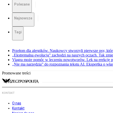
Polecane
Najnowsze
Tagi
Przełom dla alergików. Naukowcy stworzyli pierwsze psy, które
„Ekstremalna ewolucja” zachodzi na naszych oczach. Tak zmien
Viagra może pomóc w leczeniu nowotworów. Lek na erekcję p
„Nie ma narzędzia” do rozpoznania tekstu AI. Ekspertka o wł
Promowane treści
KONTAKT
O nas
Kontakt