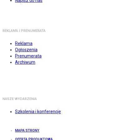
Napisz do nas
REKLAMA I PRENUMERATA
Reklama
Ogłoszenia
Prenumerata
Archiwum
NASZE WYDARZENIA
Szkolenia i konferencje
MAPA STRONY
OFERTA PRODUKTOWA