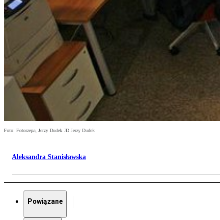
Foto: Fotorzepa, Jerzy Dudek JD Jerzy Dudek
Aleksandra Stanisławska
Powiązane