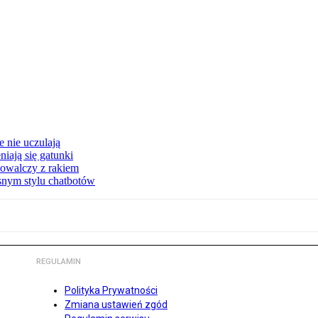
 nie uczulają
iają się gatunki
owalczy z rakiem
asnym stylu chatbotów
REGULAMIN
Polityka Prywatności
Zmiana ustawień zgód