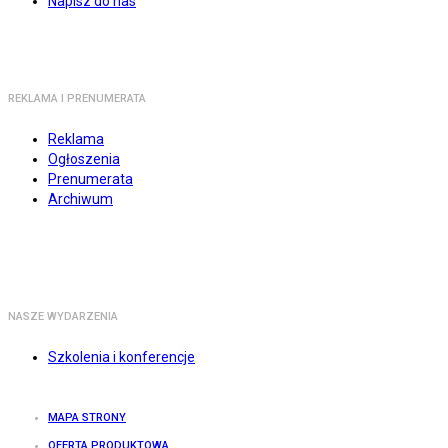
Napisz do nas
REKLAMA I PRENUMERATA
Reklama
Ogłoszenia
Prenumerata
Archiwum
NASZE WYDARZENIA
Szkolenia i konferencje
MAPA STRONY
OFERTA PRODUKTOWA