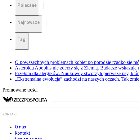
Polecane
Najnowsze
Tagi
O powszechnych problemach kobiet po porodzie rzadko się mów
Asteroida Apophis nie zderzy się z Ziemią. Badacze wskazują
Przełom dla alergików. Naukowcy stworzyli pierwsze psy, które
„Ekstremalna ewolucja” zachodzi na naszych oczach. Tak zmien
Promowane treści
KONTAKT
O nas
Kontakt