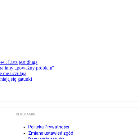
i. Lista jest długa
 na inny „poważny problem"
 nie uczulają
iają się gatunki
REGULAMIN
Polityka Prywatności
Zmiana ustawień zgód