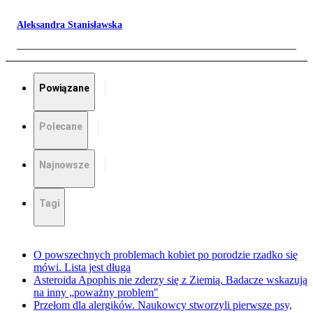
Aleksandra Stanisławska
Powiązane
Polecane
Najnowsze
Tagi
O powszechnych problemach kobiet po porodzie rzadko się
mówi. Lista jest długa
Asteroida Apophis nie zderzy się z Ziemią. Badacze wskazują
na inny „poważny problem"
Przełom dla alergików. Naukowcy stworzyli pierwsze psy,