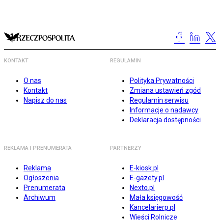
KONTAKT
REGULAMIN
O nas
Polityka Prywatności
Kontakt
Zmiana ustawień zgód
Napisz do nas
Regulamin serwisu
Informacje o nadawcy
Deklaracja dostępności
REKLAMA I PRENUMERATA
PARTNERZY
Reklama
E-kiosk.pl
Ogłoszenia
E-gazety.pl
Prenumerata
Nexto.pl
Archiwum
Mała księgowość
Kancelarierp.pl
Wieści Rolnicze