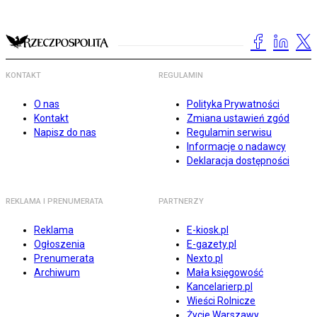
KONTAKT
REGULAMIN
O nas
Polityka Prywatności
Kontakt
Zmiana ustawień zgód
Napisz do nas
Regulamin serwisu
Informacje o nadawcy
Deklaracja dostępności
REKLAMA I PRENUMERATA
PARTNERZY
Reklama
E-kiosk.pl
Ogłoszenia
E-gazety.pl
Prenumerata
Nexto.pl
Archiwum
Mała księgowość
Kancelarierp.pl
Wieści Rolnicze
Życie Warszawy