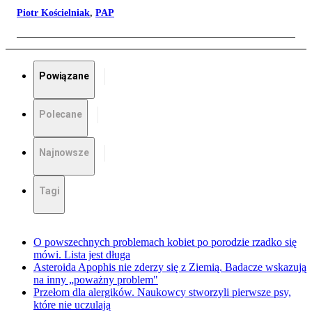
Piotr Kościelniak
,
PAP
Powiązane
Polecane
Najnowsze
Tagi
O powszechnych problemach kobiet po porodzie rzadko się
mówi. Lista jest długa
Asteroida Apophis nie zderzy się z Ziemią. Badacze wskazują
na inny „poważny problem"
Przełom dla alergików. Naukowcy stworzyli pierwsze psy,
które nie uczulają