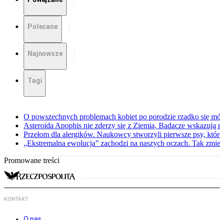
Polecane
Najnowsze
Tagi
O powszechnych problemach kobiet po porodzie rzadko się mów
Asteroida Apophis nie zderzy się z Ziemią. Badacze wskazują
Przełom dla alergików. Naukowcy stworzyli pierwsze psy, które
„Ekstremalna ewolucja” zachodzi na naszych oczach. Tak zmien
Promowane treści
KONTAKT
O nas