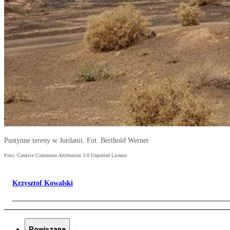
Pustynne tereny w Jordanii. Fot. Berthold Werner
Foto: Creative Commons Attribution 3.0 Unported License
Krzysztof Kowalski
Powiązane