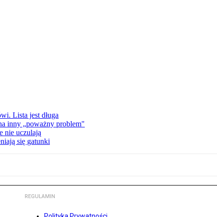
i. Lista jest długa
 na inny „poważny problem"
 nie uczulają
iają się gatunki
REGULAMIN
Polityka Prywatności