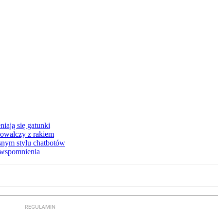
iają się gatunki
owalczy z rakiem
asnym stylu chatbotów
e wspomnienia
REGULAMIN