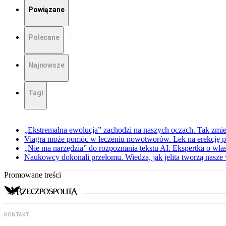
Powiązane
Polecane
Najnowsze
Tagi
„Ekstremalna ewolucja” zachodzi na naszych oczach. Tak zmien
Viagra może pomóc w leczeniu nowotworów. Lek na erekcję p
„Nie ma narzędzia” do rozpoznania tekstu AI. Ekspertka o wł
Naukowcy dokonali przełomu. Wiedzą, jak jelita tworzą nasz
Promowane treści
KONTAKT