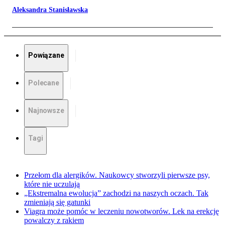
Aleksandra Stanisławska
Powiązane
Polecane
Najnowsze
Tagi
Przełom dla alergików. Naukowcy stworzyli pierwsze psy,
które nie uczulają
„Ekstremalna ewolucja” zachodzi na naszych oczach. Tak
zmieniają się gatunki
Viagra może pomóc w leczeniu nowotworów. Lek na erekcję
powalczy z rakiem