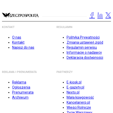
KONTAKT
REGULAMIN
O nas
Polityka Prywatności
Kontakt
Zmiana ustawień zgód
Napisz do nas
Regulamin serwisu
Informacje o nadawcy
Deklaracja dostępności
REKLAMA I PRENUMERATA
PARTNERZY
Reklama
E-kiosk.pl
Ogłoszenia
E-gazety.pl
Prenumerata
Nexto.pl
Archiwum
Mała księgowość
Kancelarierp.pl
Wieści Rolnicze
Życie Warszawy