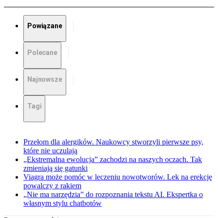
Powiązane
Polecane
Najnowsze
Tagi
Przełom dla alergików. Naukowcy stworzyli pierwsze psy,
które nie uczulają
„Ekstremalna ewolucja” zachodzi na naszych oczach. Tak
zmieniają się gatunki
Viagra może pomóc w leczeniu nowotworów. Lek na erekcję
powalczy z rakiem
„Nie ma narzędzia” do rozpoznania tekstu AI. Ekspertka o
własnym stylu chatbotów