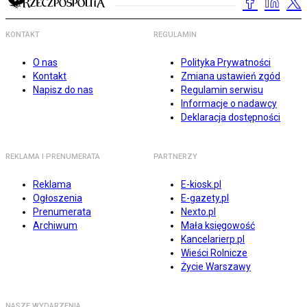
KONTAKT
REGULAMIN
O nas
Polityka Prywatności
Kontakt
Zmiana ustawień zgód
Napisz do nas
Regulamin serwisu
Informacje o nadawcy
Deklaracja dostępności
REKLAMA I PRENUMERATA
PARTNERZY
Reklama
E-kiosk.pl
Ogłoszenia
E-gazety.pl
Prenumerata
Nexto.pl
Archiwum
Mała księgowość
Kancelarierp.pl
Wieści Rolnicze
Życie Warszawy
NASZE WYDARZENIA