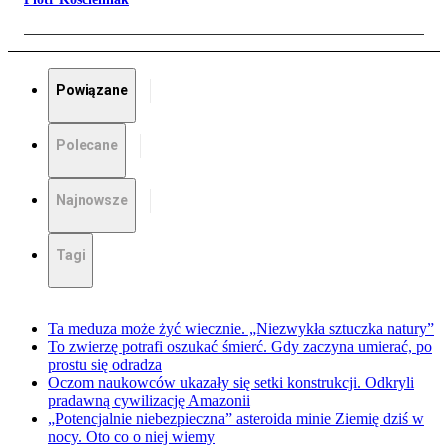
Powiązane
Polecane
Najnowsze
Tagi
Ta meduza może żyć wiecznie. „Niezwykła sztuczka natury”
To zwierzę potrafi oszukać śmierć. Gdy zaczyna umierać, po
prostu się odradza
Oczom naukowców ukazały się setki konstrukcji. Odkryli
pradawną cywilizację Amazonii
„Potencjalnie niebezpieczna” asteroida minie Ziemię dziś w
nocy. Oto co o niej wiemy