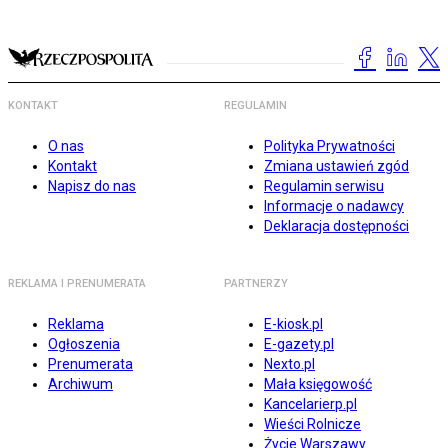
KONTAKT
REGULAMIN
O nas
Polityka Prywatności
Kontakt
Zmiana ustawień zgód
Napisz do nas
Regulamin serwisu
Informacje o nadawcy
Deklaracja dostępności
REKLAMA I PRENUMERATA
PARTNERZY
Reklama
E-kiosk.pl
Ogłoszenia
E-gazety.pl
Prenumerata
Nexto.pl
Archiwum
Mała księgowość
Kancelarierp.pl
Wieści Rolnicze
Życie Warszawy