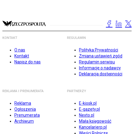
KONTAKT
REGULAMIN
O nas
Polityka Prywatności
Kontakt
Zmiana ustawień zgód
Napisz do nas
Regulamin serwisu
Informacje o nadawcy
Deklaracja dostępności
REKLAMA I PRENUMERATA
PARTNERZY
Reklama
E-kiosk.pl
Ogłoszenia
E-gazety.pl
Prenumerata
Nexto.pl
Archiwum
Mała księgowość
Kancelarierp.pl
Wieści Rolnicze