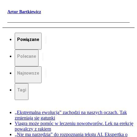
Artur Bartkiewicz
Powiązane
Polecane
Najnowsze
Tagi
„Ekstremalna ewolucja” zachodzi na naszych oczach. Tak
zmieniają się gatunki
Viagra może pomóc w leczeniu nowotworów. Lek na erekcję
powalczy z rakiem
„Nie ma narzędzia” do rozpoznania tekstu AI. Ekspertka o