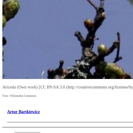
Aviceda (Own work) [CC BY-SA 3.0 (http://creativecommons.org/licenses/b
Foto: Wikimedia Commons
Artur Bartkiewicz