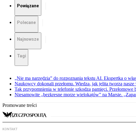
Powiązane
Polecane
Najnowsze
Tagi
„Nie ma narzędzia” do rozpoznania tekstu AI. Ekspertka o wł
Naukowcy dokonali przełomu. Wiedzą, jak jelita tworzą nasz
Tak przypomnienia w telefonie szkodzą pamięci. Przełomowe
Niesamowite „bezkresne morze wielokątów” na Marsie. „Zapar
Promowane treści
KONTAKT