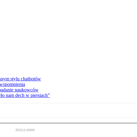
asnym stylu chatbotów
e wspomnienia
 badanie naukowców
ło nam dech w piersiach”
REGULAMIN