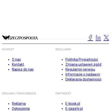
KONTAKT
REGULAMIN
O nas
Polityka Prywatności
Kontakt
Zmiana ustawień zgód
Napisz do nas
Regulamin serwisu
Informacje o nadawcy
Deklaracja dostępności
REKLAMA I PRENUMERATA
PARTNERZY
Reklama
E-kiosk.pl
Ogłoszenia
E-gazety.pl