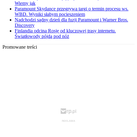
Wiemy jak
Paramount Skydance przegrywa targi o termin procesu ws.
WBD. Wyniki słabym pocieszeniem
Nadchodzi sądny dzień dla fuzji Paramount i Warner Bros.
Discovery
Finlandia odcina Rosję od kluczowej trasy internetu.
Światłowody pójdą pod nóż
Promowane treści