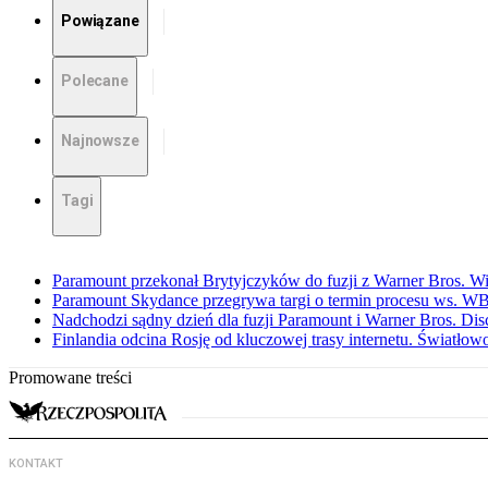
Powiązane
Polecane
Najnowsze
Tagi
Paramount przekonał Brytyjczyków do fuzji z Warner Bros. W
Paramount Skydance przegrywa targi o termin procesu ws. W
Nadchodzi sądny dzień dla fuzji Paramount i Warner Bros. Dis
Finlandia odcina Rosję od kluczowej trasy internetu. Światło
Promowane treści
KONTAKT