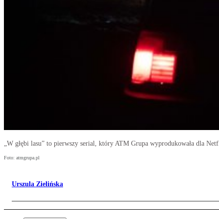
„W głębi lasu” to pierwszy serial, który ATM Grupa wyprodukowała dla Netf
Foto: atmgrupa.pl
Urszula Zielińska