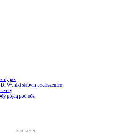
iemy jak
BD. Wyniki słabym pocieszeniem
covery
wody pójdą pod nóż
REGULAMIN