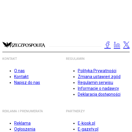
KONTAKT
REGULAMIN
O nas
Polityka Prywatności
Kontakt
Zmiana ustawień zgód
Napisz do nas
Regulamin serwisu
Informacje o nadawcy
Deklaracja dostępności
REKLAMA I PRENUMERATA
PARTNERZY
Reklama
E-kiosk.pl
Ogłoszenia
E-gazety.pl