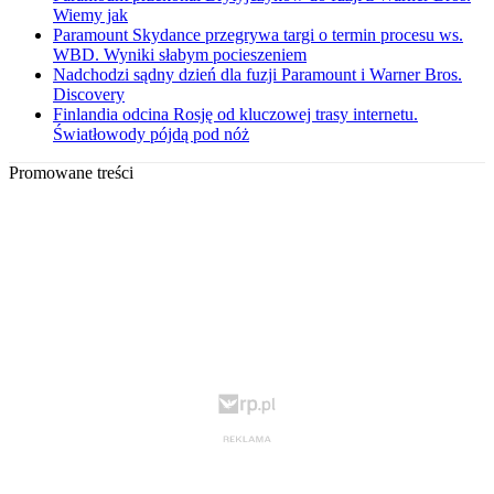
Wiemy jak
Paramount Skydance przegrywa targi o termin procesu ws.
WBD. Wyniki słabym pocieszeniem
Nadchodzi sądny dzień dla fuzji Paramount i Warner Bros.
Discovery
Finlandia odcina Rosję od kluczowej trasy internetu.
Światłowody pójdą pod nóż
Promowane treści