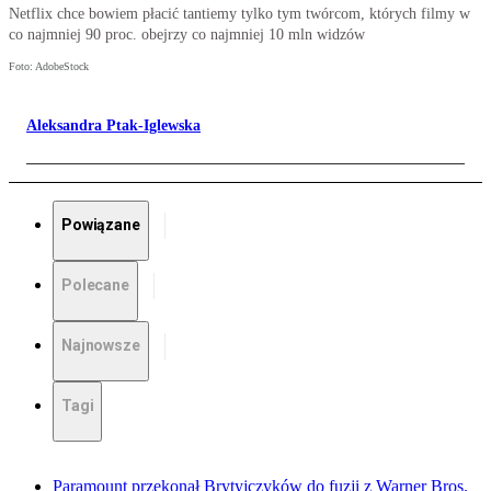
Netflix chce bowiem płacić tantiemy tylko tym twórcom, których filmy w
co najmniej 90 proc. obejrzy co najmniej 10 mln widzów
Foto: AdobeStock
Aleksandra Ptak-Iglewska
Powiązane
Polecane
Najnowsze
Tagi
Paramount przekonał Brytyjczyków do fuzji z Warner Bros.