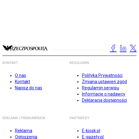
KONTAKT
REGULAMIN
O nas
Polityka Prywatności
Kontakt
Zmiana ustawień zgód
Napisz do nas
Regulamin serwisu
Informacje o nadawcy
Deklaracja dostępności
REKLAMA I PRENUMERATA
PARTNERZY
Reklama
E-kiosk.pl
Ogłoszenia
E-gazety.pl