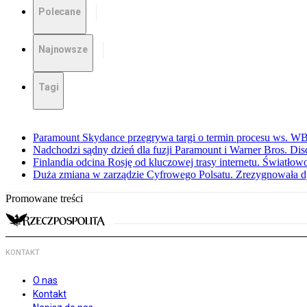
Polecane
Najnowsze
Tagi
Paramount Skydance przegrywa targi o termin procesu ws. W
Nadchodzi sądny dzień dla fuzji Paramount i Warner Bros. Dis
Finlandia odcina Rosję od kluczowej trasy internetu. Światło
Duża zmiana w zarządzie Cyfrowego Polsatu. Zrezygnowała d
Promowane treści
KONTAKT
O nas
Kontakt