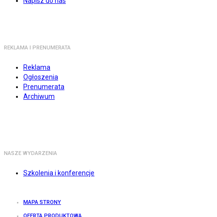
Napisz do nas
REKLAMA I PRENUMERATA
Reklama
Ogłoszenia
Prenumerata
Archiwum
NASZE WYDARZENIA
Szkolenia i konferencje
MAPA STRONY
OFERTA PRODUKTOWA