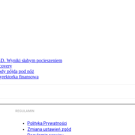
BD. Wyniki słabym pocieszeniem
covery
wody pójdą pod nóż
yrektorka finansowa
REGULAMIN
Polityka Prywatności
Zmiana ustawień zgód