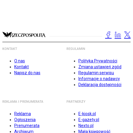
KONTAKT
REGULAMIN
O nas
Polityka Prywatności
Kontakt
Zmiana ustawień zgód
Napisz do nas
Regulamin serwisu
Informacje o nadawcy
Deklaracja dostępności
REKLAMA I PRENUMERATA
PARTNERZY
Reklama
E-kiosk.pl
Ogłoszenia
E-gazety.pl
Prenumerata
Nexto.pl
Archiwum
Mała księgowość