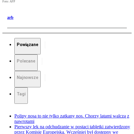
Foto: AFP
arb
Powiązane
Polecane
Najnowsze
Tagi
Polipy nosa to nie tylko zatkany nos. Chorzy latami walczą z
nawrotami
Pierwszy lek na odchudzanie w postaci tabletki zatwierdzony
przez Komisję Europejską. Wcześniej był dostępny we