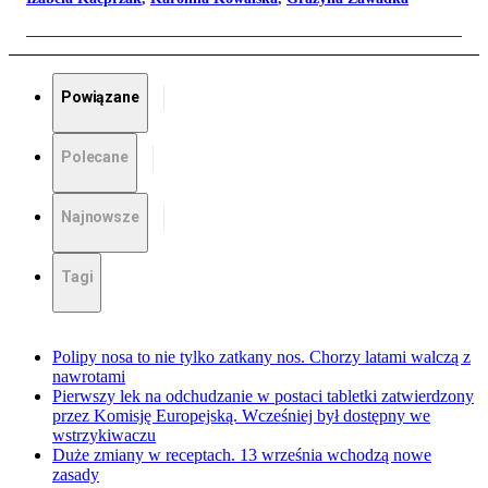
Powiązane
Polecane
Najnowsze
Tagi
Polipy nosa to nie tylko zatkany nos. Chorzy latami walczą z
nawrotami
Pierwszy lek na odchudzanie w postaci tabletki zatwierdzony
przez Komisję Europejską. Wcześniej był dostępny we
wstrzykiwaczu
Duże zmiany w receptach. 13 września wchodzą nowe
zasady