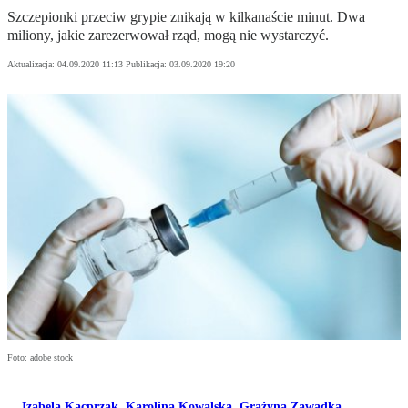
Szczepionki przeciw grypie znikają w kilkanaście minut. Dwa
miliony, jakie zarezerwował rząd, mogą nie wystarczyć.
Aktualizacja:
04.09.2020 11:13
Publikacja:
03.09.2020 19:20
Foto: adobe stock
Izabela Kacprzak
,
Karolina Kowalska
,
Grażyna Zawadka