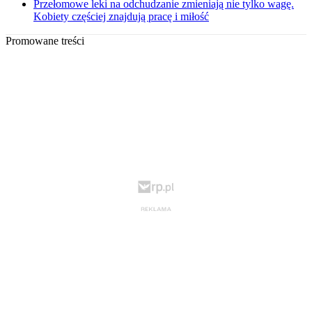
Przełomowe leki na odchudzanie zmieniają nie tylko wagę.
Kobiety częściej znajdują pracę i miłość
Promowane treści