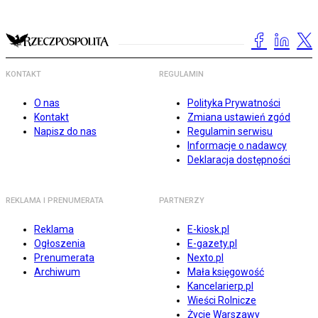
KONTAKT
REGULAMIN
O nas
Polityka Prywatności
Kontakt
Zmiana ustawień zgód
Napisz do nas
Regulamin serwisu
Informacje o nadawcy
Deklaracja dostępności
REKLAMA I PRENUMERATA
PARTNERZY
Reklama
E-kiosk.pl
Ogłoszenia
E-gazety.pl
Prenumerata
Nexto.pl
Archiwum
Mała księgowość
Kancelarierp.pl
Wieści Rolnicze
Życie Warszawy