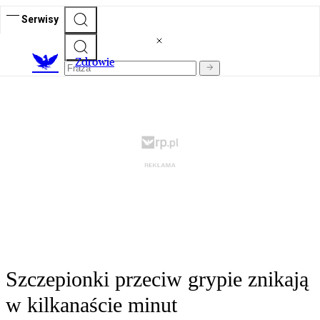
Serwisy
Z
drowie
Szczepionki przeciw grypie znikają
w kilkanaście minut