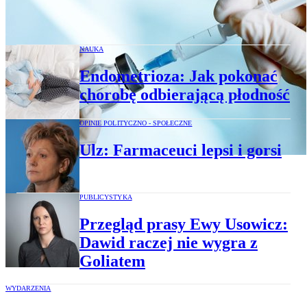
Szczepionki przeciw grypie znikają w
kilkanaście minut
NAUKA
Endometrioza: Jak pokonać
chorobę odbierającą płodność
OPINIE POLITYCZNO - SPOŁECZNE
Ulz: Farmaceuci lepsi i gorsi
PUBLICYSTYKA
Przegląd prasy Ewy Usowicz:
Dawid raczej nie wygra z
Goliatem
WYDARZENIA