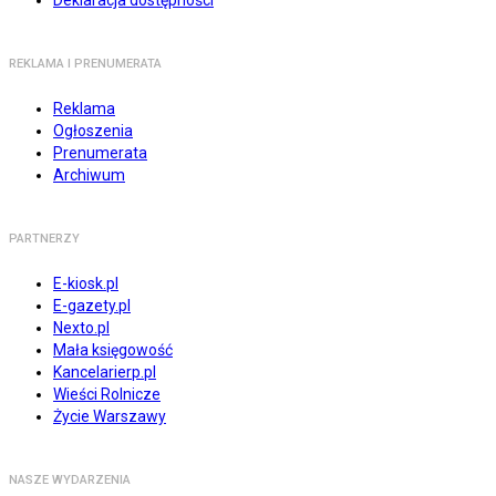
REKLAMA I PRENUMERATA
Reklama
Ogłoszenia
Prenumerata
Archiwum
PARTNERZY
E-kiosk.pl
E-gazety.pl
Nexto.pl
Mała księgowość
Kancelarierp.pl
Wieści Rolnicze
Życie Warszawy
NASZE WYDARZENIA