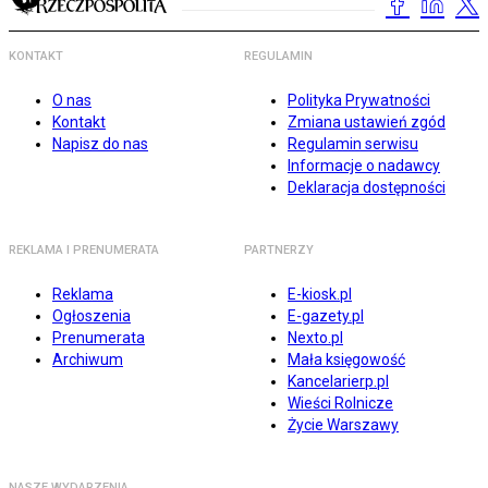
KONTAKT
REGULAMIN
O nas
Polityka Prywatności
Kontakt
Zmiana ustawień zgód
Napisz do nas
Regulamin serwisu
Informacje o nadawcy
Deklaracja dostępności
REKLAMA I PRENUMERATA
PARTNERZY
Reklama
E-kiosk.pl
Ogłoszenia
E-gazety.pl
Prenumerata
Nexto.pl
Archiwum
Mała księgowość
Kancelarierp.pl
Wieści Rolnicze
Życie Warszawy
NASZE WYDARZENIA