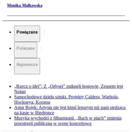
Monika Małkowska
Powiązane
Polecane
Najnowsze
„Rzecz o idei”: Z „Odysei” zniknęli bogowie, Zeusem jest
Nolan
Samochodowe dzieła sztuki. Projekty Caldera, Warhola,
Hockneya, Koonsa
Artur Rojek: Artysta nie jest kimś lepszym niż pani siedząca
na kasie w Biedronce
Muzyka wychodzi z filharmonii. „Bach w piach” zmienia
przestrzeń publiczną w scenę koncertową