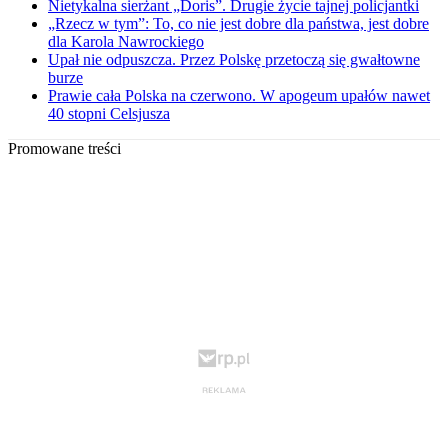
Nietykalna sierżant „Doris”. Drugie życie tajnej policjantki
„Rzecz w tym”: To, co nie jest dobre dla państwa, jest dobre
dla Karola Nawrockiego
Upał nie odpuszcza. Przez Polskę przetoczą się gwałtowne
burze
Prawie cała Polska na czerwono. W apogeum upałów nawet
40 stopni Celsjusza
Promowane treści