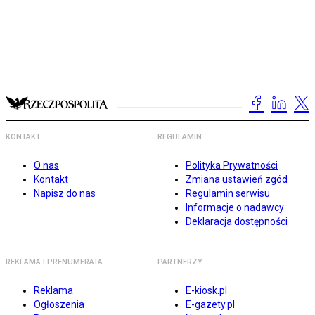
KONTAKT
REGULAMIN
O nas
Polityka Prywatności
Kontakt
Zmiana ustawień zgód
Napisz do nas
Regulamin serwisu
Informacje o nadawcy
Deklaracja dostępności
REKLAMA I PRENUMERATA
PARTNERZY
Reklama
E-kiosk.pl
Ogłoszenia
E-gazety.pl