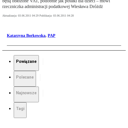
będą obłożone VAT, podobnie jak posiłki dla dzieci – mówi
rzeczniczka administracji podatkowej Wiesława Dróżdż
Aktualizacja:
03.06.2011 04:29
Publikacja:
03.06.2011 04:28
Katarzyna Borkowska
,
PAP
Powiązane
Polecane
Najnowsze
Tagi