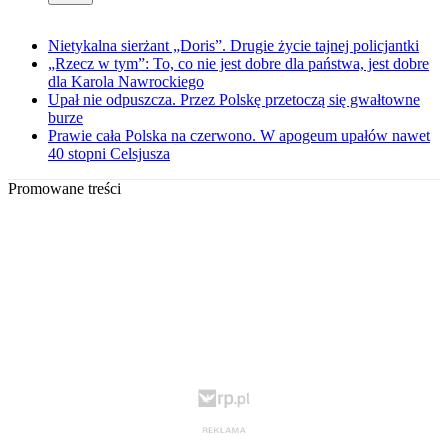
Nietykalna sierżant „Doris”. Drugie życie tajnej policjantki
„Rzecz w tym”: To, co nie jest dobre dla państwa, jest dobre
dla Karola Nawrockiego
Upał nie odpuszcza. Przez Polskę przetoczą się gwałtowne
burze
Prawie cała Polska na czerwono. W apogeum upałów nawet
40 stopni Celsjusza
Promowane treści