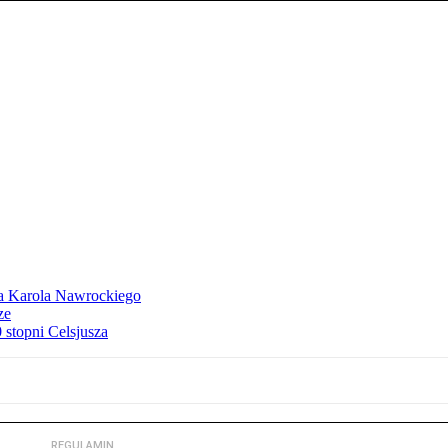
dla Karola Nawrockiego
ze
stopni Celsjusza
REGULAMIN