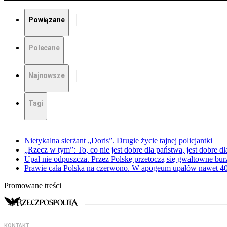
Powiązane
Polecane
Najnowsze
Tagi
Nietykalna sierżant „Doris”. Drugie życie tajnej policjantki
„Rzecz w tym”: To, co nie jest dobre dla państwa, jest dobre 
Upał nie odpuszcza. Przez Polskę przetoczą się gwałtowne bur
Prawie cała Polska na czerwono. W apogeum upałów nawet 40 
Promowane treści
KONTAKT