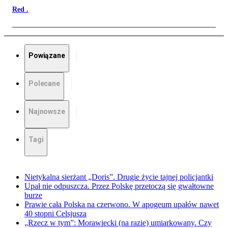
Red .
Powiązane
Polecane
Najnowsze
Tagi
Nietykalna sierżant „Doris”. Drugie życie tajnej policjantki
Upał nie odpuszcza. Przez Polskę przetoczą się gwałtowne
burze
Prawie cała Polska na czerwono. W apogeum upałów nawet
40 stopni Celsjusza
„Rzecz w tym”: Morawiecki (na razie) umiarkowany. Czy