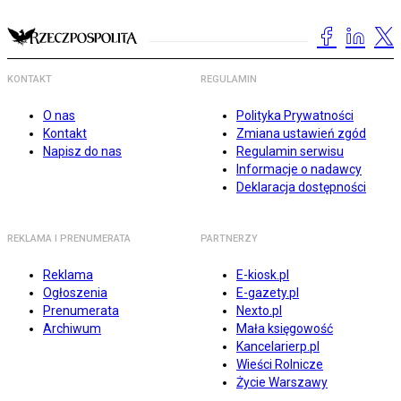
KONTAKT
REGULAMIN
O nas
Polityka Prywatności
Kontakt
Zmiana ustawień zgód
Napisz do nas
Regulamin serwisu
Informacje o nadawcy
Deklaracja dostępności
REKLAMA I PRENUMERATA
PARTNERZY
Reklama
E-kiosk.pl
Ogłoszenia
E-gazety.pl
Prenumerata
Nexto.pl
Archiwum
Mała księgowość
Kancelarierp.pl
Wieści Rolnicze
Życie Warszawy