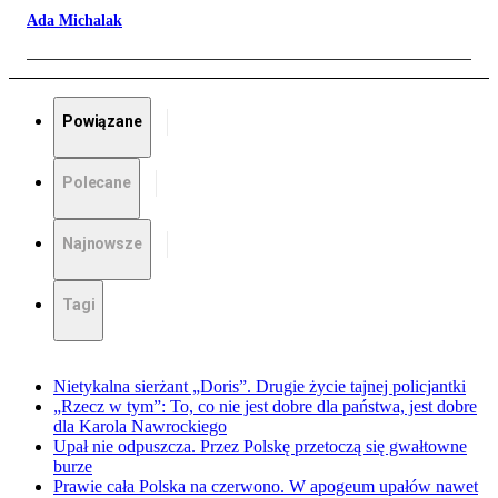
Ada Michalak
Powiązane
Polecane
Najnowsze
Tagi
Nietykalna sierżant „Doris”. Drugie życie tajnej policjantki
„Rzecz w tym”: To, co nie jest dobre dla państwa, jest dobre
dla Karola Nawrockiego
Upał nie odpuszcza. Przez Polskę przetoczą się gwałtowne
burze
Prawie cała Polska na czerwono. W apogeum upałów nawet