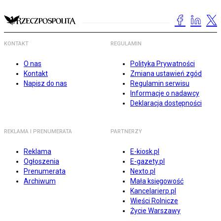
KONTAKT
REGULAMIN
O nas
Polityka Prywatności
Kontakt
Zmiana ustawień zgód
Napisz do nas
Regulamin serwisu
Informacje o nadawcy
Deklaracja dostępności
REKLAMA I PRENUMERATA
PARTNERZY
Reklama
E-kiosk.pl
Ogłoszenia
E-gazety.pl
Prenumerata
Nexto.pl
Archiwum
Mała księgowość
Kancelarierp.pl
Wieści Rolnicze
Życie Warszawy